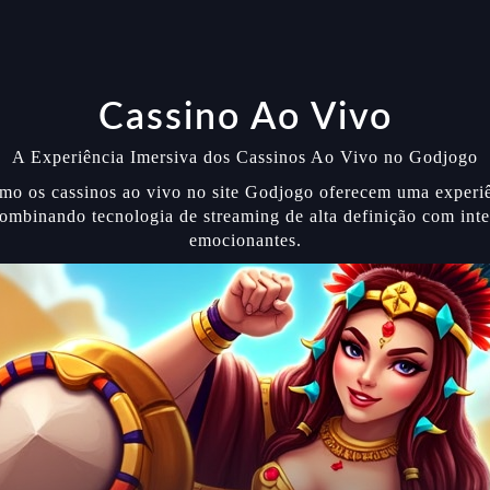
Cassino Ao Vivo
A Experiência Imersiva dos Cassinos Ao Vivo no Godjogo
mo os cassinos ao vivo no site Godjogo oferecem uma experiê
ombinando tecnologia de streaming de alta definição com inte
emocionantes.