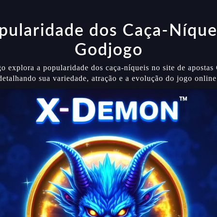
pularidade dos Caça-Níque
Godjogo
igo explora a popularidade dos caça-níqueis no site de apostas
detalhando sua variedade, atração e a evolução do jogo online