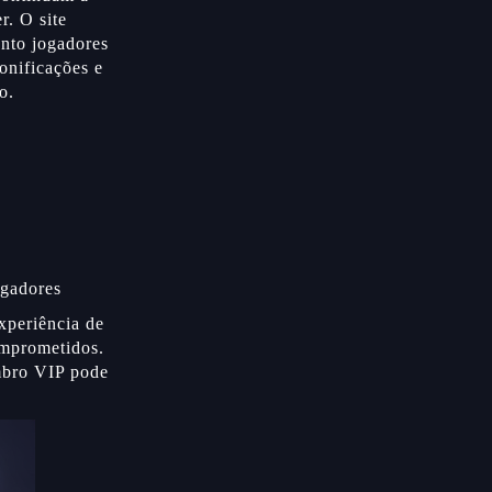
r. O site
anto jogadores
onificações e
o.
ogadores
xperiência de
omprometidos.
mbro VIP pode