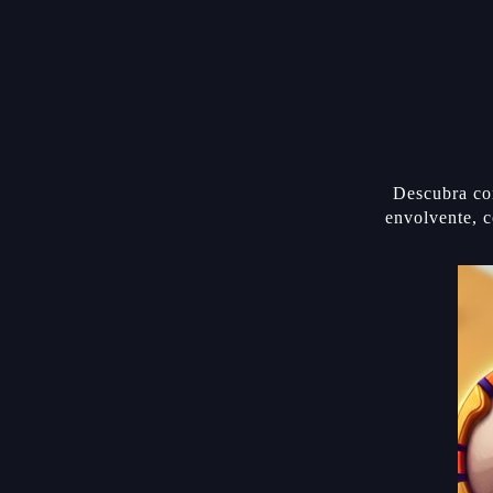
Descubra co
envolvente, c