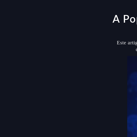
A Po
Este art