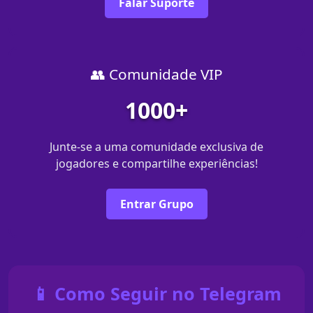
Falar Suporte
👥 Comunidade VIP
1000+
Junte-se a uma comunidade exclusiva de
jogadores e compartilhe experiências!
Entrar Grupo
📱 Como Seguir no Telegram