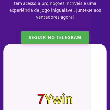
tem acesso a promoções incríveis e uma
experiência de jogo inigualável. Junte-se aos
vencedores agora!
SEGUIR NO TELEGRAM