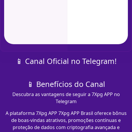
📱 Canal Oficial no Telegram!
📱 Benefícios do Canal
Descubra as vantagens de seguir a 7Xpg APP no
Telegram
A plataforma 7Xpg APP 7Xpg APP Brasil oferece bônus
de boas-vindas atrativos, promoções contínuas e
proteção de dados com criptografia avançada e