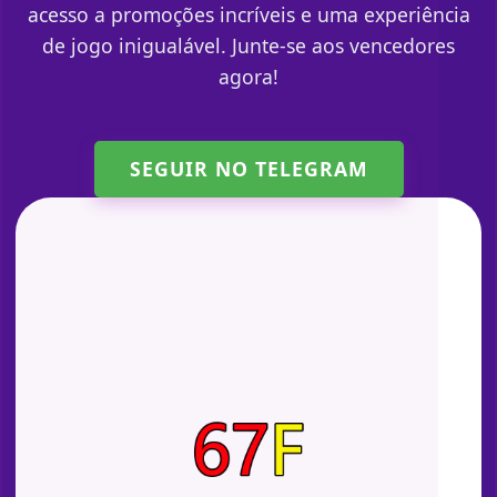
acesso a promoções incríveis e uma experiência
de jogo inigualável. Junte-se aos vencedores
agora!
SEGUIR NO TELEGRAM