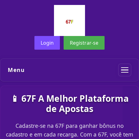
Login
Registrar-se
Menu
📱 67F A Melhor Plataforma
de Apostas
Cadastre-se na 67F para ganhar bônus no
cadastro e em cada recarga. Com a 67F, você tem