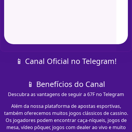
📱 Canal Oficial no Telegram!
📱 Benefícios do Canal
Descubra as vantagens de seguir a 67F no Telegram
Além da nossa plataforma de apostas esportivas,
também oferecemos muitos jogos clássicos de cassino.
Os jogadores podem encontrar caça-níqueis, jogos de
mesa, vídeo pôquer, jogos com dealer ao vivo e muito