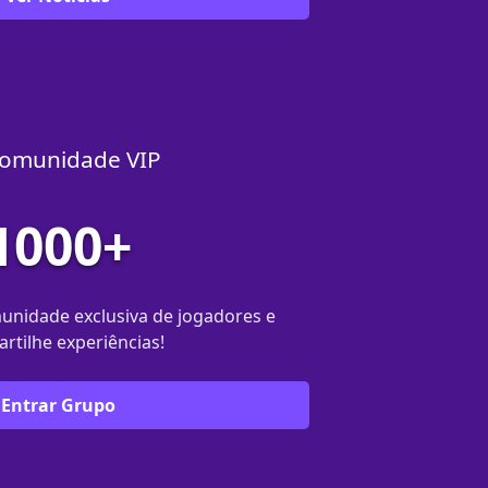
Comunidade VIP
1000+
unidade exclusiva de jogadores e
rtilhe experiências!
Entrar Grupo