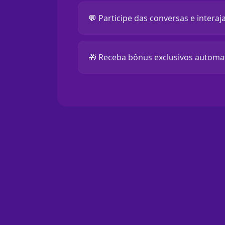
💬 Participe das conversas e interaj
🎁 Receba bônus exclusivos autom