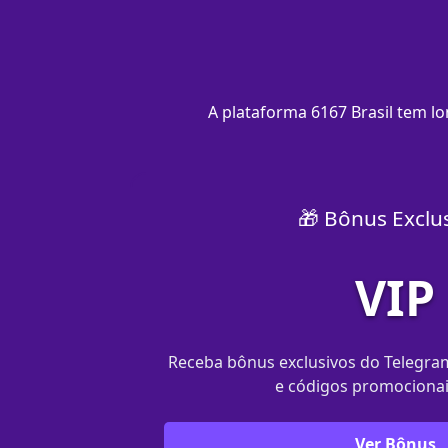
A plataforma 6167 Brasil tem lo
🎁 Bônus Exclu
VIP
Receba bônus exclusivos do Telegra
e códigos promocionai
Ver Bônus