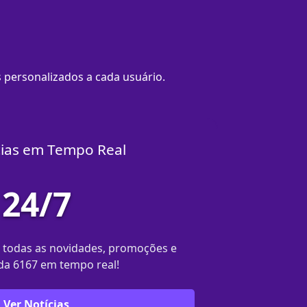
s personalizados a cada usuário.
cias em Tempo Real
24/7
e todas as novidades, promoções e
da 6167 em tempo real!
Ver Notícias