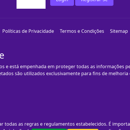
Políticas de Privacidade
Termos e Condições
Sitemap
de
rios e está empenhada em proteger todas as informações p
tados são utilizados exclusivamente para fins de melhoria
 todas as regras e regulamentos estabelecidos. É importa