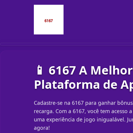
📱 6167 A Melhor
Plataforma de A
Cadastre-se na 6167 para ganhar bônus
recarga. Com a 6167, você tem acesso a
uma experiência de jogo inigualável. J
agora!