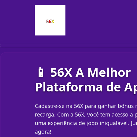
📱 56X A Melhor
Plataforma de A
Cadastre-se na 56X para ganhar bônus 
recarga. Com a 56X, você tem acesso a 
uma experiência de jogo inigualável. J
agora!