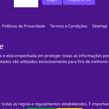
Políticas de Privacidade
Termos e Condições
Sitemap
de
ios e está empenhada em proteger todas as informações pe
tados são utilizados exclusivamente para fins de melhoria
todas as regras e regulamentos estabelecidos. É importan