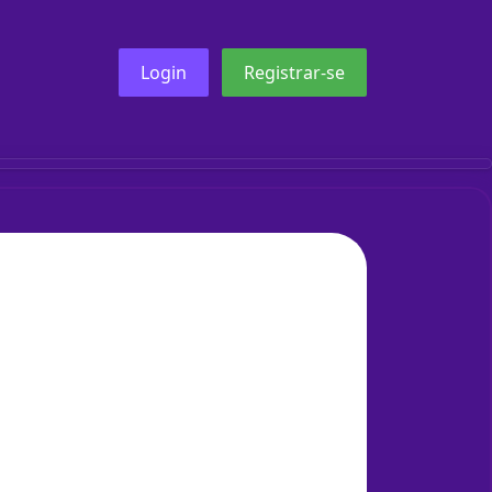
Login
Registrar-se