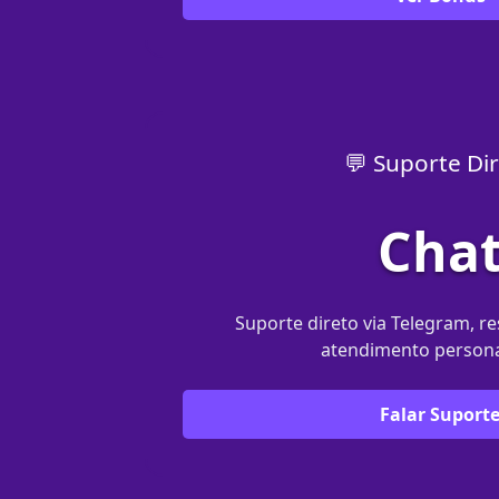
💬 Suporte Di
Cha
Suporte direto via Telegram, r
atendimento persona
Falar Suport