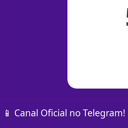
📱 Canal Oficial no Telegram!