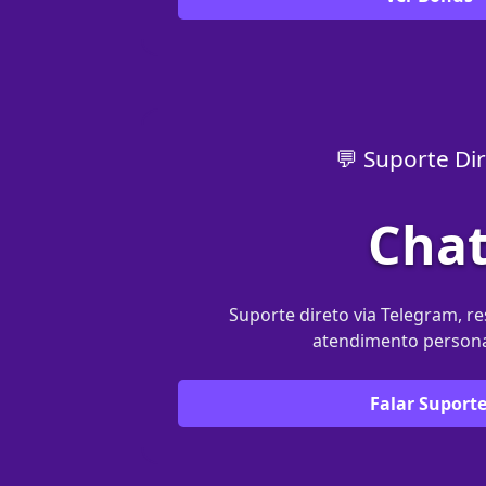
💬 Suporte Di
Cha
Suporte direto via Telegram, r
atendimento persona
Falar Suport