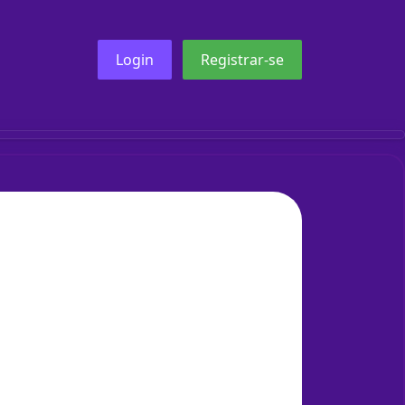
Login
Registrar-se