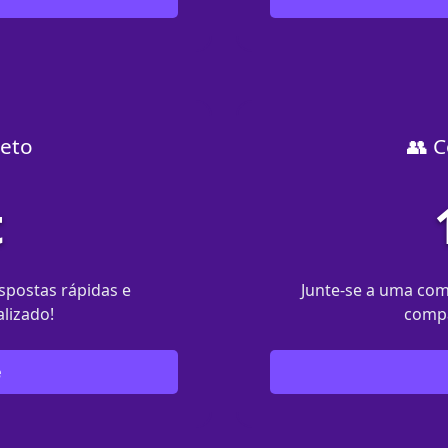
reto
👥 
t
espostas rápidas e
Junte-se a uma com
lizado!
compa
e