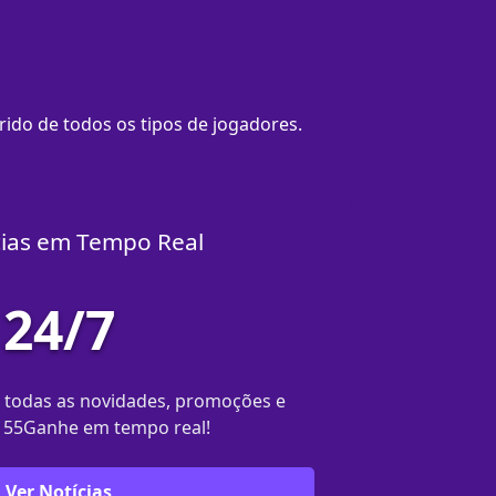
ido de todos os tipos de jogadores.
cias em Tempo Real
24/7
e todas as novidades, promoções e
 55Ganhe em tempo real!
Ver Notícias