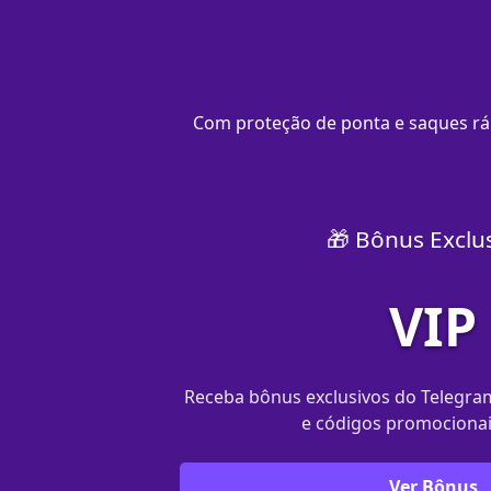
Com proteção de ponta e saques ráp
🎁 Bônus Exclu
VIP
Receba bônus exclusivos do Telegra
e códigos promocionai
Ver Bônus