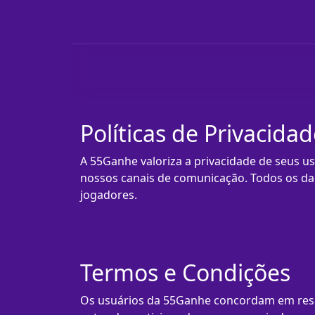
Políticas de Privacida
A 55Ganhe valoriza a privacidade de seus 
nossos canais de comunicação. Todos os dad
jogadores.
Termos e Condições
Os usuários da 55Ganhe concordam em respe