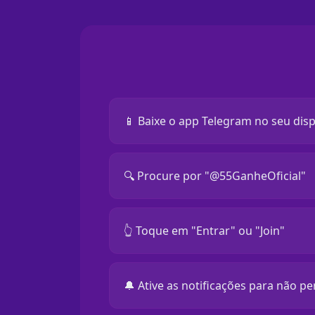
📱 Baixe o app Telegram no seu disp
🔍 Procure por "@55GanheOficial"
👆 Toque em "Entrar" ou "Join"
🔔 Ative as notificações para não p