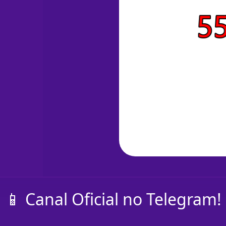
📱 Canal Oficial no Telegram!