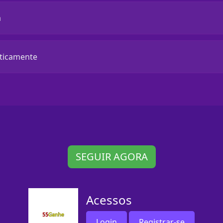
a
aticamente
SEGUIR AGORA
Acessos
Login
Registrar-se