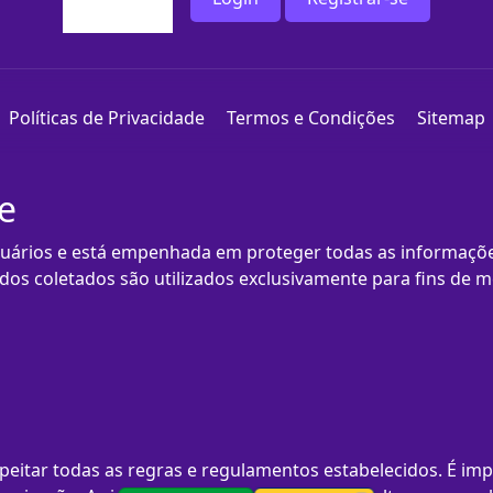
Políticas de Privacidade
Termos e Condições
Sitemap
de
usuários e está empenhada em proteger todas as informaçõe
os coletados são utilizados exclusivamente para fins de m
itar todas as regras e regulamentos estabelecidos. É imp