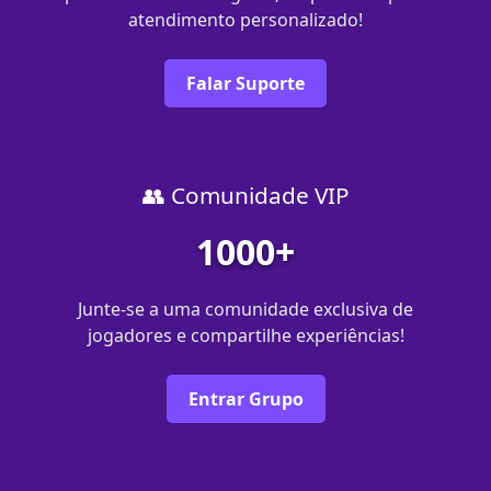
atendimento personalizado!
Falar Suporte
👥 Comunidade VIP
1000+
Junte-se a uma comunidade exclusiva de
jogadores e compartilhe experiências!
Entrar Grupo